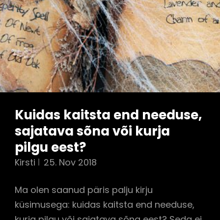
Kuidas kaitsta end needuse,
sajatava sõna või kurja
pilgu eest?
Kirsti
25. Nov 2018
Ma olen saanud päris palju kirju
küsimusega: kuidas kaitsta end needuse,
kurja pilgu või sajatava sõna eest? Seda ei