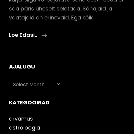
saa päris üheselt seletada. Sõnajaid ja
vaatajaid on erinevaid. Ega kõik
Kuidas
Loe Edasi..
Kaitsta
End
Needuse,
AJALUGU
Sajatava
Sõna
AJALUGU
Või
Kurja
KATEGOORIAD
Pilgu
Eest?
arvamus
astroloogia