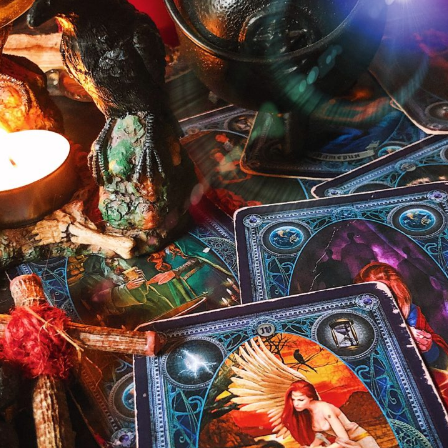
Et
Sulle
Tehakse
Pidevalt
Liiga.