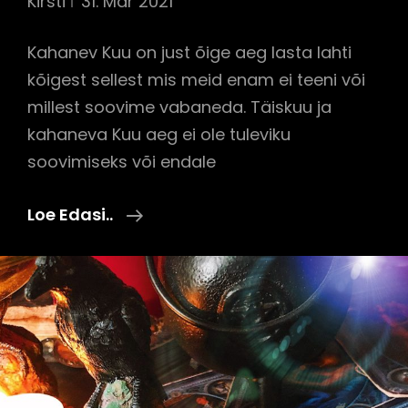
Kirsti
31. Mar 2021
Kahanev Kuu on just õige aeg lasta lahti
kõigest sellest mis meid enam ei teeni või
millest soovime vabaneda. Täiskuu ja
kahaneva Kuu aeg ei ole tuleviku
soovimiseks või endale
Kuidas
Loe Edasi..
Lasta
Lahti
Ja
Kuidas
Hoida
Eemal
Energiavampiire?