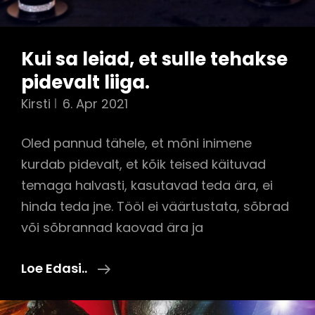
Kui sa leiad, et sulle tehakse
pidevalt liiga.
Kirsti
6. Apr 2021
Oled pannud tähele, et mõni inimene
kurdab pidevalt, et kõik teised käituvad
temaga halvasti, kasutavad teda ära, ei
hinda teda jne. Tööl ei väärtustata, sõbrad
või sõbrannad kaovad ära ja
Kui
Loe Edasi..
Sa
Leiad,