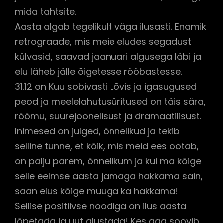
mida tahtsite.
Aasta algab tegelikult väga ilusasti. Enamik
retrograade, mis meie eludes segadust
külvasid, saavad jaanuari algusega läbi ja
elu läheb jälle õigetesse rööbastesse.
31.12 on Kuu sobivasti Lõvis ja igasugused
peod ja meelelahutusüritused on täis sära,
rõõmu, suurejoonelisust ja dramaatilisust.
Inimesed on julged, õnnelikud ja tekib
selline tunne, et kõik, mis meid ees ootab,
on palju parem, õnnelikum ja kui ma kõige
selle eelmse aasta jamaga hakkama sain,
saan elus kõige muuga ka hakkama!
Sellise positiivse noodiga on ilus aasta
lõpetada ja uut alustada! Kes aga soovib