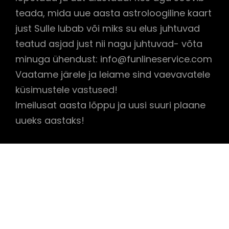
teada, mida uue aasta astroloogiline kaart
just Sulle lubab või miks su elus juhtuvad
teatud asjad just nii nagu juhtuvad- võta
minuga ühendust: info@funlineservice.com
Vaatame järele ja leiame sind vaevavatele
küsimustele vastused!
Imeilusat aasta lõppu ja uusi suuri plaane
uueks aastaks!