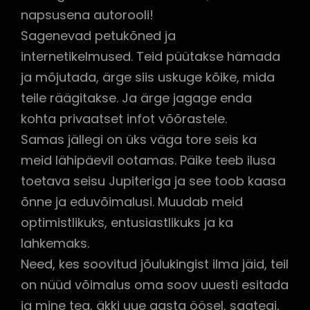
napsusena autorooli!
Sagenevad petukõned ja
internetikelmused. Teid püütakse hämada
ja mõjutada, ärge siis uskuge kõike, mida
teile räägitakse. Ja ärge jagage enda
kohta privaatset infot võõrastele.
Samas jällegi on üks väga tore seis ka
meid lähipäevil ootamas. Päike teeb ilusa
toetava seisu Jupiteriga ja see toob kaasa
õnne ja eduvõimalusi. Muudab meid
optimistlikuks, entusiastlikuks ja ka
lahkemaks.
Need, kes soovitud jõulukingist ilma jäid, teil
on nüüd võimalus oma soov uuesti esitada
ja mine tea, äkki uue aasta öösel, saategi,