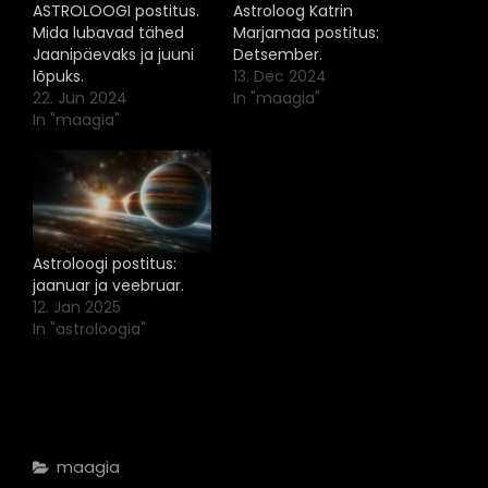
ASTROLOOGI postitus.
Astroloog Katrin
Mida lubavad tähed
Marjamaa postitus:
Jaanipäevaks ja juuni
Detsember.
lõpuks.
13. Dec 2024
22. Jun 2024
In "maagia"
In "maagia"
Astroloogi postitus:
jaanuar ja veebruar.
12. Jan 2025
In "astroloogia"
Categories
Maagia