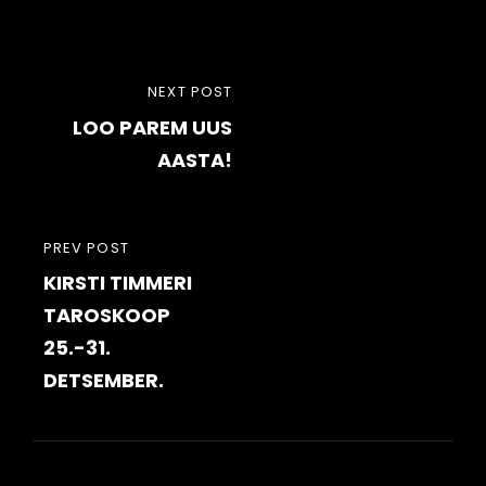
Post
NEXT
NEXT POST
navigation
LOO PAREM UUS
POST
AASTA!
PREVIOUS
PREV POST
KIRSTI TIMMERI
POST
TAROSKOOP
25.-31.
DETSEMBER.