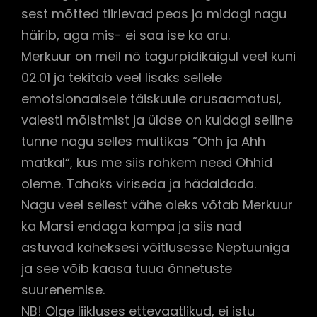
sest mõtted tiirlevad peas ja midagi nagu
häirib, aga mis- ei saa ise ka aru.
Merkuur on meil nö tagurpidikäigul veel kuni
02.01 ja tekitab veel lisaks sellele
emotsionaalsele täiskuule arusaamatusi,
valesti mõistmist ja üldse on kuidagi selline
tunne nagu selles multikas “Ohh ja Ahh
matkal“, kus me siis rohkem need Ohhid
oleme. Tahaks viriseda ja hädaldada.
Nagu veel sellest vähe oleks võtab Merkuur
ka Marsi endaga kampa ja siis nad
astuvad kaheksesi võitlusesse Neptuuniga
ja see võib kaasa tuua õnnetuste
suurenemise.
NB! Olge liikluses ettevaatlikud, ei istu