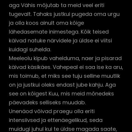
aga Vähis mõjutab ta meid veel eriti
tugevalt. Tahaks justkui pugeda oma urgu
ja olla koos ainult oma kõige
lähedasemate inimestega. Kõik teised
käivad natuke närvidele ja üldse ei viitsi
kuidagi suhelda.
Meeleolu kipub vahelduma, naer ja pisarad
käivad käsikäes. Vahepeal ei saa ise ka aru,
mis toimub, et miks see tuju selline muutlik
on ja justkui oleks endast jube kahju. Aga
see on kõigest Kuu, mis meid mõnedeks
päevadeks selliseks muudab.
Unenäod võivad praegu olla eriti
intensiivsed ja ettenäegelikud, seda
muidugi juhul kui te üldse magada saate,