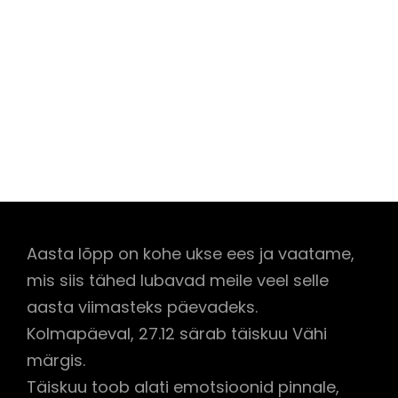
Aasta lõpp on kohe ukse ees ja vaatame,
mis siis tähed lubavad meile veel selle
aasta viimasteks päevadeks.
Kolmapäeval, 27.12 särab täiskuu Vähi
märgis.
Täiskuu toob alati emotsioonid pinnale,