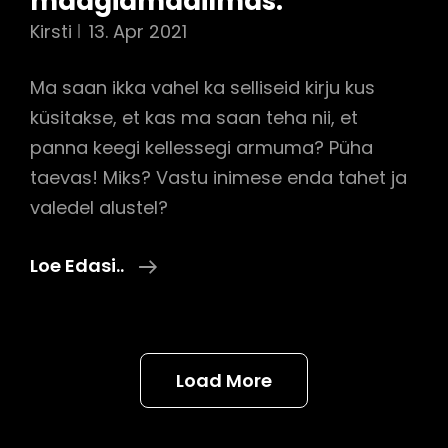
maagiamaailmas.
Kirsti
13. Apr 2021
Ma saan ikka vahel ka selliseid kirju kus
küsitakse, et kas ma saan teha nii, et
panna keegi kellessegi armuma? Püha
taevas! Miks? Vastu inimese enda tahet ja
valedel alustel?
Kokkulepete
Loe Edasi..
Tegemine
Maagiamaailmas.
Load More