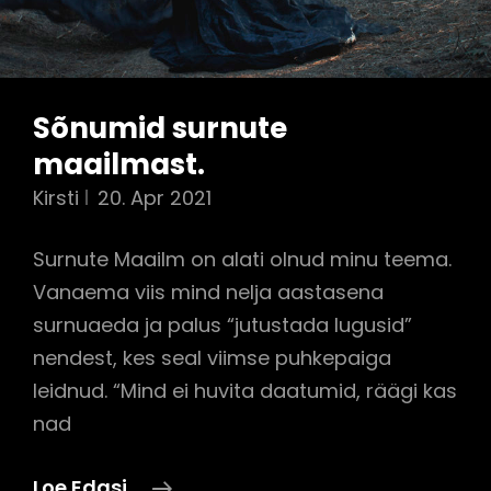
Sõnumid surnute
maailmast.
Kirsti
20. Apr 2021
Surnute Maailm on alati olnud minu teema.
Vanaema viis mind nelja aastasena
surnuaeda ja palus “jutustada lugusid”
nendest, kes seal viimse puhkepaiga
leidnud. “Mind ei huvita daatumid, räägi kas
nad
Sõnumid
Loe Edasi..