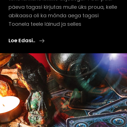
päeva tagasi kirjutas mulle üks proua, kelle
abikaasa oli ka mõnda aega tagasi
Toonela teele läinud ja selles
Mida
Loe Edasi..
Teha
Lahkunu
Isiklike
Asjadega?