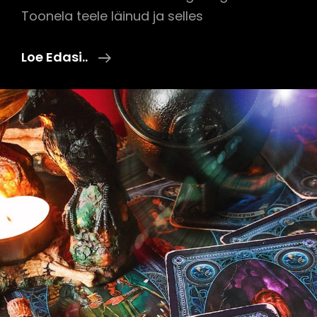
Toonela teele läinud ja selles
Mida
Loe Edasi..
Teha
Lahkunu
Isiklike
Asjadega?