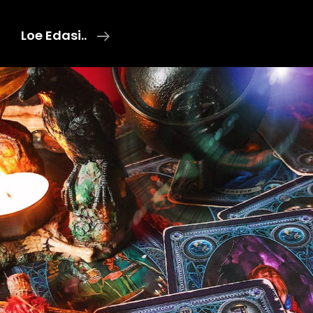
Ikka
Loe Edasi..
Jälle
Rahast.