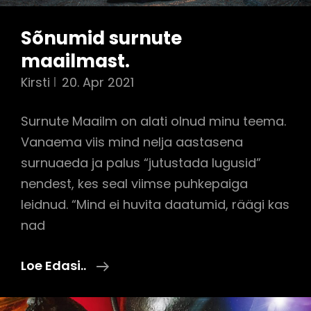
Sõnumid surnute
maailmast.
Kirsti
20. Apr 2021
Surnute Maailm on alati olnud minu teema.
Vanaema viis mind nelja aastasena
surnuaeda ja palus “jutustada lugusid”
nendest, kes seal viimse puhkepaiga
leidnud. “Mind ei huvita daatumid, räägi kas
nad
Sõnumid
Loe Edasi..
Surnute
Maailmast.