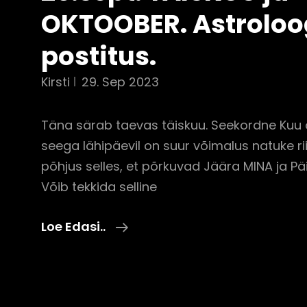
OKTOOBER. Astroloo
postitus.
Kirsti
29. Sep 2023
Täna särab taevas täiskuu. Seekordne Kuu 
seega lähipäevil on suur võimalus natuke ri
põhjus selles, et põrkuvad Jäära MINA ja P
Võib tekkida selline
29.sept.
Loe Edasi..
TÄISKUU
Ja
OKTOOBER.