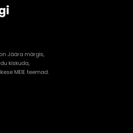
gi
on Jäära märgis,
idu kiskuda,
äikese MEIE teemad.