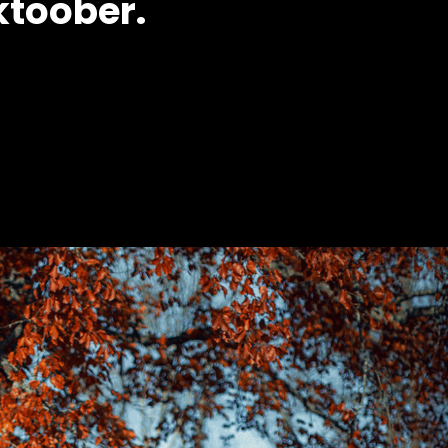
oktoober.
3