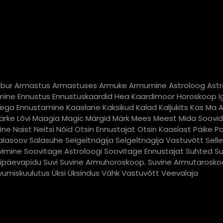
bur
Armastus
Armastuses
Armuke
Armumine
Astroloog
Astr
mine
Ennustus
Ennustuskaardid
Hea Kaardimoor
Horoskoop
I
dega Ennustamine
Kaaslane
Kaksikud
Kalad
Kaljukits
Kas Ma 
ärke
Lõvi
Maagia
Magic
Märgid
Märk
Mees
Meest
Mida Soovi
ine
Naist
Neitsi
Nõid
Otsin Ennustajat
Otsin Kaaslast
Päike
Pa
alasoov
Salasuhe
Selgeltnägija
Selgeltnägija Vastuvõtt
Sell
vimine
Soovitage Astroloogi
Soovitage Ennustajat
Suhted
S
ipäevapidu
Suvi
Suvine Armuhoroskoop. Suvine Armutarosk
vumiskuulutus
Üksi
Üksindus
Vähk
Vastuvõtt
Veevalaja