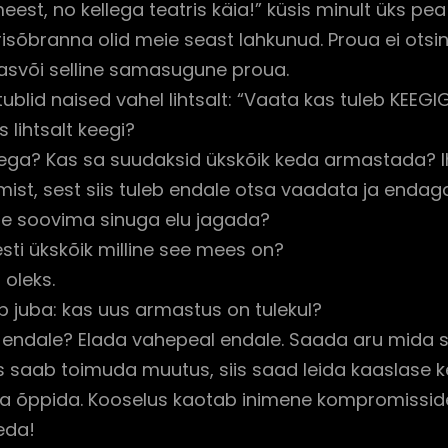
st, no kellega teatris käia!” küsis minult üks pe
sõbranna olid meie seast lahkunud. Proua ei otsinud
 kasvõi selline samasugune proua.
ublid naised vahel lihtsalt: “Vaata kas tuleb KEEGIGI
 lihtsalt keegi?
kellega? Kas sa suudaksid ükskõik keda armastada?
mist, sest siis tuleb endale otsa vaadata ja enda
ine soovima sinuga elu jagada?
äiesti ükskõik milline see mees on?
 oleks.
ib juba: kas uus armastus on tulekul?
a endale? Elada vahepeal endale. Saada aru mida sa
is saab toimuda muutus, siis saad leida kaaslase ke
a õppida. Kooselus kaotab inimene kompromissideg
seda!