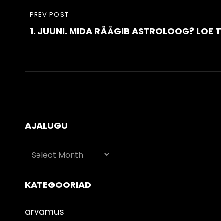
Post
PREVIOUS
PREV POST
navigation
1. JUUNI. MIDA RÄÄGIB ASTROLOOG? LOE 
POST
AJALUGU
AJALUGU
KATEGOORIAD
arvamus