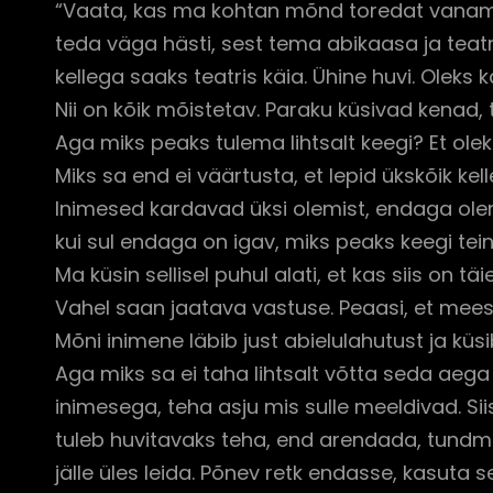
“Vaata, kas ma kohtan mõnd toredat vanamee
teda väga hästi, sest tema abikaasa ja teatri
kellega saaks teatris käia. Ühine huvi. Oleks
Nii on kõik mõistetav. Paraku küsivad kenad, t
Aga miks peaks tulema lihtsalt keegi? Et oleks
Miks sa end ei väärtusta, et lepid ükskõik 
Inimesed kardavad üksi olemist, endaga ole
kui sul endaga on igav, miks peaks keegi te
Ma küsin sellisel puhul alati, et kas siis on t
Vahel saan jaatava vastuse. Peaasi, et mees
Mõni inimene läbib just abielulahutust ja küs
Aga miks sa ei taha lihtsalt võtta seda aeg
inimesega, teha asju mis sulle meeldivad. Si
tuleb huvitavaks teha, end arendada, tundm
jälle üles leida. Põnev retk endasse, kasuta 