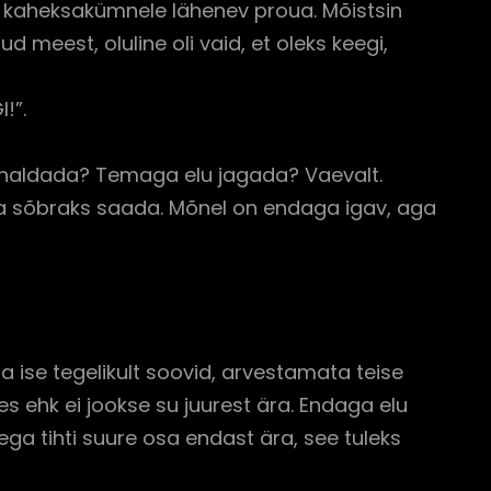
a kaheksakümnele lähenev proua. Mõistsin
 meest, oluline oli vaid, et oleks keegi,
!”.
 Ihaldada? Temaga elu jagada? Vaevalt.
ga sõbraks saada. Mõnel on endaga igav, aga
 ise tegelikult soovid, arvestamata teise
s ehk ei jookse su juurest ära. Endaga elu
a tihti suure osa endast ära, see tuleks