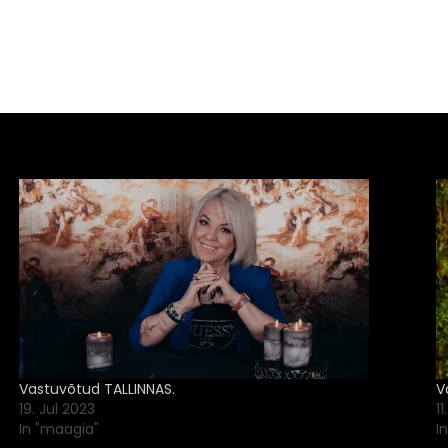
Vastuvõtud TALLINNAS.
V
19. Jul 2023
1
In "maagia"
I