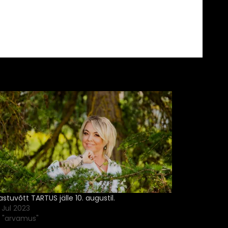
astuvõtt TARTUS jälle 10. augustil.
1. Jul 2023
n "arvamus"