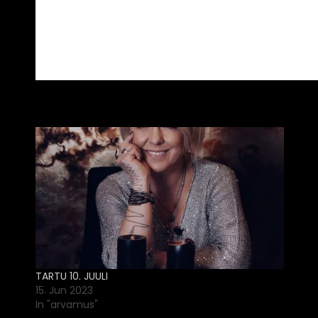
TARTU 10. JUULI
15. Jun 2023
In "arvamus"