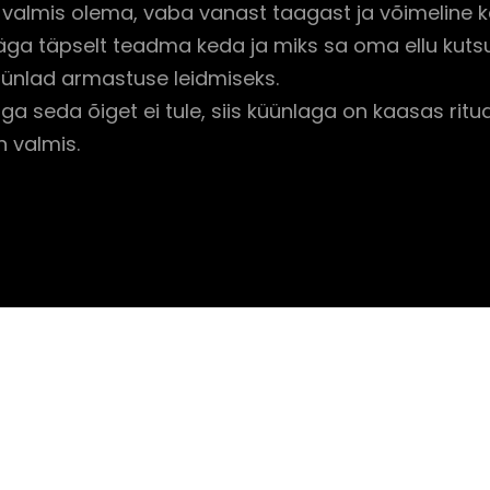
 ise valmis olema, vaba vanast taagast ja võimelin
väga täpselt teadma keda ja miks sa oma ellu kuts
iküünlad armastuse leidmiseks.
 aga seda õiget ei tule, siis küünlaga on kaasas ri
n valmis.