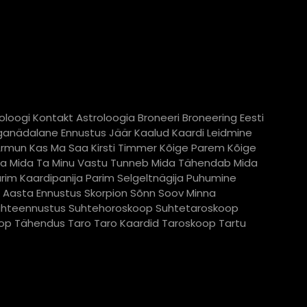
oloogi Kontakt
Astroloogia
Broneeri
Broneering
Eesti
ganädalane Ennustus
Jäär
Kaalud
Kaardi Leidmine
Armun
Kas Ma Saa
Kirsti Timmer
Kõige Parem
Kõige
da
Mida Ta Minu Vastu Tunneb
Mida Tähendab
Mida
rim Kaardipanija
Parim Selgeltnägija
Puhumine
e Aasta Ennustus
Skorpion
Sõnn
Soov Minna
uhteennustus
Suhtehoroskoop
Suhtetaroskoop
oop
Tähendus
Taro
Taro Kaardid
Taroskoop
Tartu