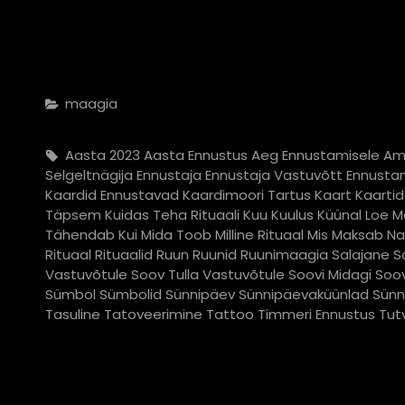
Categories
Maagia
Tags,
Aasta 2023
Aasta Ennustus
Aeg Ennustamisele
Am
Selgeltnägija
Ennustaja
Ennustaja Vastuvõtt
Ennusta
Kaardid Ennustavad
Kaardimoori Tartus
Kaart
Kaarti
Täpsem
Kuidas Teha Rituaali
Kuu
Kuulus
Küünal
Loe M
Tähendab Kui
Mida Toob
Milline Rituaal
Mis Maksab
Na
Rituaal
Rituaalid
Ruun
Ruunid
Ruunimaagia
Salajane
S
Vastuvõtule
Soov Tulla Vastuvõtule
Soovi Midagi
Soo
Sümbol
Sümbolid
Sünnipäev
Sünnipäevaküünlad
Sünn
Tasuline
Tatoveerimine
Tattoo
Timmeri Ennustus
Tut