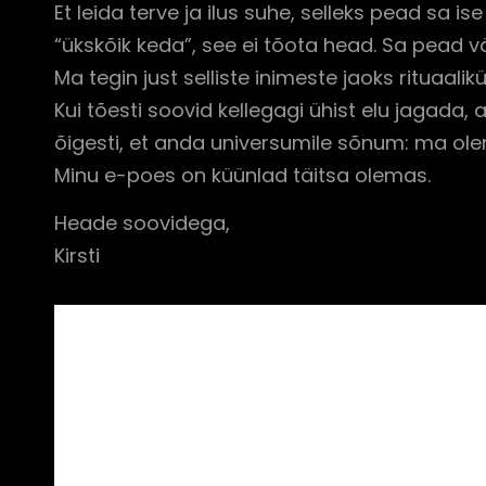
Et leida terve ja ilus suhe, selleks pead sa
“ükskõik keda”, see ei tõota head. Sa pead 
Ma tegin just selliste inimeste jaoks rituaal
Kui tõesti soovid kellegagi ühist elu jagada,
õigesti, et anda universumile sõnum: ma ole
Minu e-poes on küünlad täitsa olemas.
Heade soovidega,
Kirsti