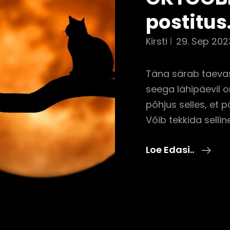
postitus
Kirsti
29. Sep 202
Täna särab taevas
seega lähipäevil o
põhjus selles, et 
Võib tekkida sellin
29.s
Loe Edasi..
TÄI
Ja
OKT
Ast
Post