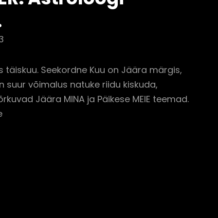
.
3
 täiskuu. Seekordne Kuu on Jäära märgis,
n suur võimalus natuke riidu kiskuda,
põrkuvad Jäära MINA ja Päikese MEIE teemad.
e
ept.
SKUU
OOBER.
roloogi
itus.